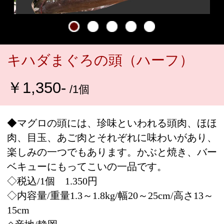
◆マグロの頭には、珍味といわれる頭肉、ほほ
肉、目玉、あご肉とそれぞれに味わいがあり、
楽しみの一つでもあります。かぶと焼き、バー
ベキューにもってこいの一品です。
◇税込/1個 1.350円
◇内容量/重量1.3～1.8kg/幅20～25cm/高さ13～
15cm
◇産地/静岡
◇1個からの購入が可能です。【送料別途】
◇数量1＝1個、数量2＝2個と解釈。
◇配送状態/冷凍（ビニール袋/ドライアイス
入）
◇賞味期限/商品着後、家庭用冷凍庫で2週間。
◇解凍後/当日中にお召し上がり下さい。
■解凍方法
水気や血が流れ出るので、送られてきた発砲ス
チロールに入れて夏場は半日、冬場は丸一日を
目安にしてください。解凍時間を短縮したい場
合は、破れにくい分厚いビニール袋に入れて、
水の場合は１時間浸して、ぬるま湯の場合は30