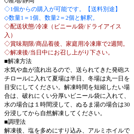
分浸してから自然解凍してください。
■調理法
解凍後、塩を多めにすり込み、アルミホイルで
包み込み火を通す。
■調理時間
ハーフカット・・・側面を１時間、裏返して側
面を1時間（火加減にもよりますので目安にし
てください）
ATW
品番：
￥
1,350-
/1個
税込価格：
ご購入数量：
※数量１＝1個
●お支払いと送料について