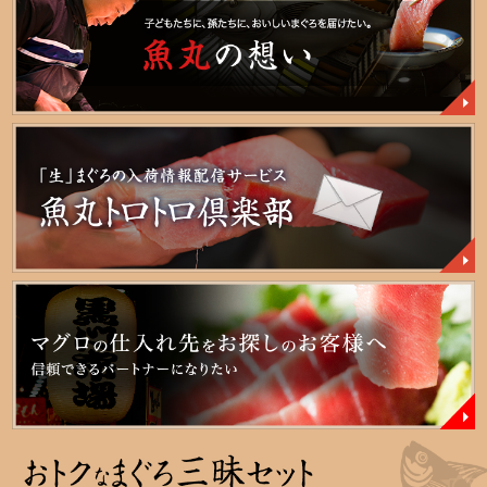
赤身
大間産まぐろ
ギフトセット
目録セット
BBQ・鮪の頭・かま
ほほ肉・目玉・中骨・カジキ