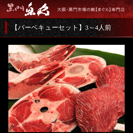
【バーベキューセット】
3～4人前
「バーベーキュー3点」
養殖本鮪カマ/長崎産500g
養殖本鮪テール/マルタ産400ｇ
養殖本鮪ほほ肉/長崎産300ｇ