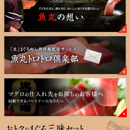
大トロ・カマトロ
中トロ
赤身
大間産まぐろ
ギフトセット
目録セット
BBQ・鮪の頭・かま