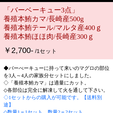
2,700-
￥
/1セット
◆バーべーキューに持って来いのマグロの部位
を3人～4人の家族分セットにしました。
◇「養殖本鮪カマ」は適量にカット。
◇各部位は完全に解凍して火を通して下さい。
◇1セットからの購入が可能です。【送料別
途】
◇数量1＝1セット、数量2＝2セット。
◇配送状態/冷凍（真空パック・ドライアイ
ス）
◇賞味期限/商品着後、家庭用冷凍庫で約10日
間
◇解凍後/当日中にお召し上がり下さい。
B-1
品番：
￥
2,700-
/1セット
税込価格：
ご購入数量：
※数量１＝1セット