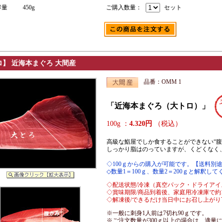
容量
450g
ご購入数量：
セット
】 近海本まぐろ 大間産
品番：OMM 1
「近海本まぐろ（大トロ）」
100g ：
4.320円
（税込）
高級な鮨屋でしか食することができない“
しっかり脂はのっていますが、くどくなく
◇100ｇからの購入が可能です。【送料別
◇数量1＝100ｇ、数量2＝200ｇと解釈し
◇配送状態/冷凍（真空パック・ドライアイ
◇賞味期限/商品到着後、家庭用冷凍庫で約
◇解凍後/できるだけ当日中にお召し上がり
※一般に刺身1人前は7切れ90ｇです。
※ご注文数量が300ｇ以上の場合は、適量