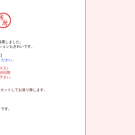
厳選しました。
ションもきれいです。
途】
てください。
ス入）
10日間
下さい。
にカットしてお送り致します。
」です。