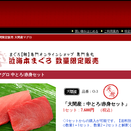
買い物をはじめる
ご利用案内
特定
間限定販売 大間産マグロ
グロ 中とろ/赤身セット
品番：O-3
「大間産：中とろ/赤身セット」
1セット :
7.600円
（税込）
◇1セットからの購入が可能です。【送料
◇数量1＝1セット、数量2＝2セットと解釈