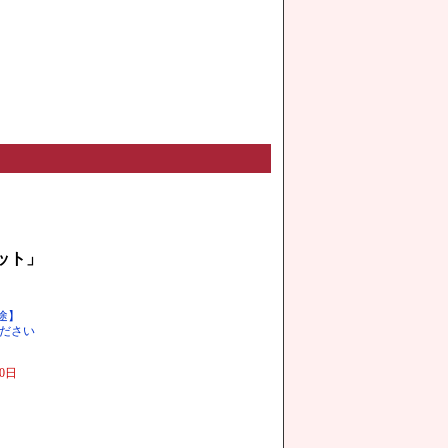
ット」
途】
ください
0日