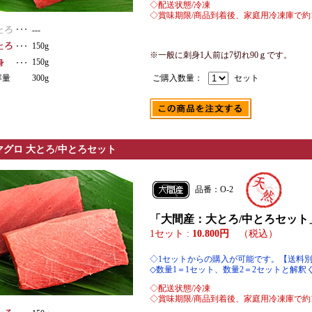
◇配送状態/冷凍
◇賞味期限/商品到着後、家庭用冷凍庫で約1
---
150g
※一般に刺身1人前は7切れ90ｇです。
150g
容量
300g
ご購入数量：
セット
マグロ 大とろ/中とろセット
品番：O-2
「大間産：大とろ/中とろセット
1セット :
10.800円
（税込）
◇1セットからの購入が可能です。【送料
◇数量1＝1セット、数量2＝2セットと解釈
◇配送状態/冷凍
◇賞味期限/商品到着後、家庭用冷凍庫で約1