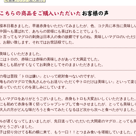
様本日着きました。早速赤身をいただいてみましたが、色、コク共に本当に美味し
中国へも運ばれて、あちらの皆様にも喜ばれることでしょう。
ト言ってもマグロの刺身は日本人の食の故郷ですものね。美味しいマグロのいただ
、お願い致します。それではお世話様でした。
美味しくいただきました。
にはトロの、赤味には赤味の美味しさがあって大満足でした。
落としも筋がすくなくてお刺身としてそのままいただきました。
の母は普段「トロは嫌い」といって絶対食べないのですが、
海もののマグロで魚丸さんからお送りいただく中トロだけは美味しい」といって楽
送っていただくのを楽しみにしています。
しいマグロをありがとうございました。赤身もトロも大変おいしくいただきました
にも初めて赤身を薄く切ってシャブシャブして食べさせましたが、とっても美味し
大人の方がどんな味だろうと食べてみたくなるほど次から次へと食べたがりました
ルが遅くなってしまいましたが、先日送っていただいた大間産のマグロ...とっても
がとうございました。
子は切り分けてる私の横に来て、もう一口！！とつまみ食いを堪能していました。(*