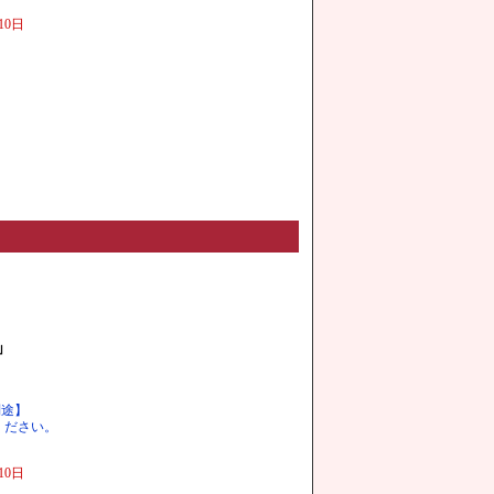
0日
」
別途】
ください。
0日