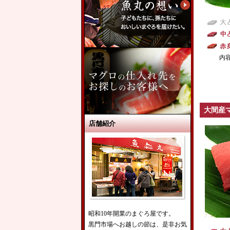
内
大間産
店舗紹介
昭和10年開業のまぐろ屋です。
黒門市場へお越しの節は、是非お気