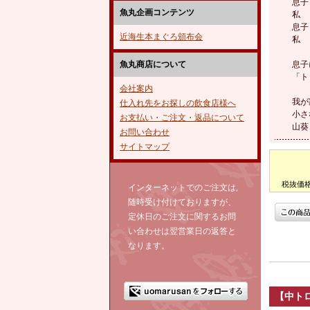
息子
魚丸企画コンテンツ
私 
息子
近海生本まぐろ頒布会
私 
魚丸商店について
息子
「ト
会社案内
我が
仕入れ先をお探しの飲食店様へ
小さ
お支払い・ご注文・返品について
山葵
お問い合わせ
サイトマップ
税抜価
インターネットでのご注文は,
随時受け付けておりますが、
定休日のご注文に関するお問
い合わせは翌営業日の返答と
なります。
【中トロ