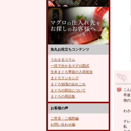
魚丸お役立ちコンテンツ
うおまるコラム
一目で分かるマグロ図式
生本まぐろ季節の入荷状況
まぐろランキング
まぐろ知識のあれこれ
こん
まぐろの部位について
早速
まぐろの用語集
他の
お客様の声
わさ
ご意見・ご感想編
テレ
お問い合わせ編
私 