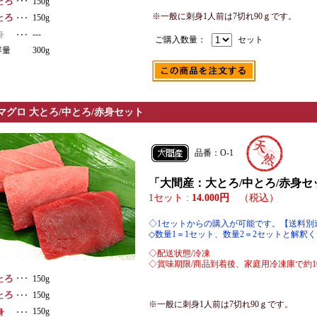
150g
※一般に刺身1人前は7切れ90ｇです。
150g
---
ご購入数量：
セット
容量
300g
マグロ 大とろ/中とろ/赤身セット
品番：O-1
「大間産：大とろ/中とろ/赤身セ
1セット :
14.000円
（税込）
◇1セットからの購入が可能です。【送料別
◇数量1＝1セット、数量2＝2セットと解釈
◇配送状態/冷凍
◇賞味期限/商品到着後、家庭用冷凍庫で約1
150g
150g
※一般に刺身1人前は7切れ90ｇです。
150g