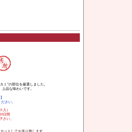
腹カミ”の部位を厳選しました。
、上品な味わいです。
途】
てください。
ス入）
10日間
下さい。
にカットしてお送り致します。