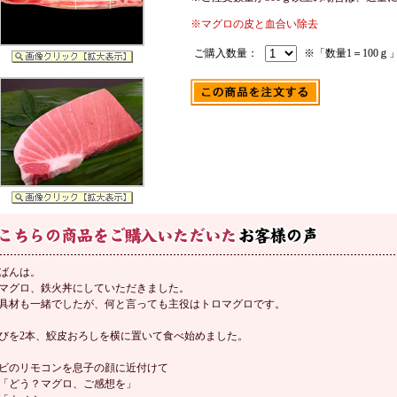
※マグロの皮と血合い除去
ご購入数量：
※「数量1＝100ｇ
ばんは。
マグロ、鉄火丼にしていただきました。
具材も一緒でしたが、何と言っても主役はトロマグロです。
びを2本、鮫皮おろしを横に置いて食べ始めました。
ビのリモコンを息子の顔に近付けて
「どう？マグロ、ご感想を」