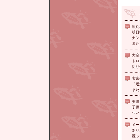
魚丸
明日
ナン
また
大変
トロ
切り
実家
「近
また
美味
子供
つい
メー
あり
姪っ