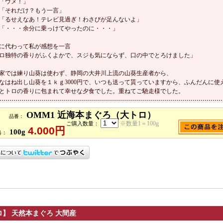
「ウメ！」
「それだけ？もう一言」
「るせえなあ！テレビ見過ぎ！わさびが足んないよ」
「・・・余分に乗っけてやったのに・・・」
に代わって私が感想を一言
ロ独特の香りがふくよかで、スジも気にならず、口の中でとろけました」
家では練り山葵は使わず、静岡の大井川上流の山葵生産者から、
なはね出し山葵を１ｋｇ3000円で、いつも送って貰っていますから、ふんだんに使
とトロの香りに包まれて幸せな夕食でした。重ねてご馳走様でした。
OMM1 近海本まぐろ（大トロ）
品番：
※数量1＝100g
ご購入数量：
4.000円
100g
格：
】 天然本まぐろ 大間産