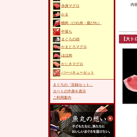
内
赤身マグロ
かま
鰭肉（ひれ肉・腹びれ）
中落ち
【大トロ
まぐろの頭
かまとろマグロ
ほほ肉
かじきマグロ
バーべキューセット
まぐろの「目録セット」
カートの中身を表示
ご利用案内