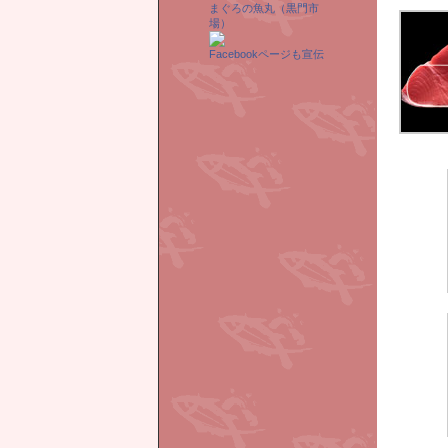
まぐろの魚丸（黒門市
場）
Facebookページも宣伝