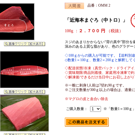
品番：OMM 2
「近海本まぐろ（中トロ）」
100g ：
２．７００ 円
（税抜）
スジのあまりかからない“背の真中”部分を
深みのある上質な脂があり、色のグラデー
◇100ｇからの購入が可能です。【送料別
◇数量1＝100ｇ、数量2＝200ｇと解釈し
◇配送状態/冷凍（真空パック・ドライアイ
◇賞味期限/商品到着後、家庭用冷凍庫で約
◇解凍後/できるだけ当日中にお召し上がり
※一般に刺身1人前は7切れ90ｇです。
※ご注文数量が300ｇ以上の場合は、適量
※マグロの皮と血合い除去
ご購入数量：
※「数量1＝100ｇ