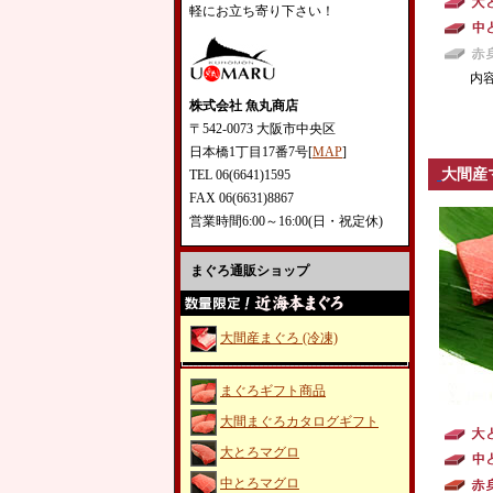
軽にお立ち寄り下さい！
内
株式会社 魚丸商店
〒542-0073 大阪市中央区
日本橋1丁目17番7号[
MAP
]
大間産
TEL 06(6641)1595
FAX 06(6631)8867
営業時間6:00～16:00(日・祝定休)
まぐろ通販ショップ
大間産まぐろ (冷凍)
まぐろギフト商品
大間まぐろカタログギフト
大とろマグロ
中とろマグロ