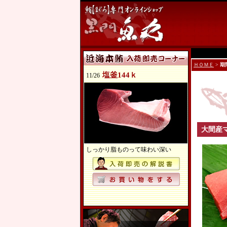
ＨＯＭＥ
>
期
塩釜144ｋ
11/26
大間産マ
しっかり脂ものって味わい深い