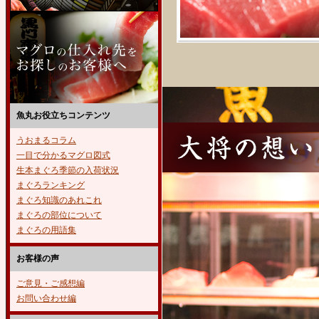
魚丸お役立ちコンテンツ
うおまるコラム
一目で分かるマグロ図式
生本まぐろ季節の入荷状況
まぐろランキング
まぐろ知識のあれこれ
まぐろの部位について
まぐろの用語集
お客様の声
ご意見・ご感想編
お問い合わせ編