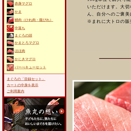
赤身マグロ
いただけます。大切
かま
ん、自分へのご褒美
鰭肉（ひれ肉・腹びれ）
※まれに大トロの販
中落ち
まぐろの頭
かまとろマグロ
ほほ肉
かじきマグロ
バーべキューセット
まぐろの「目録セット」
カートの中身を表示
ご利用案内