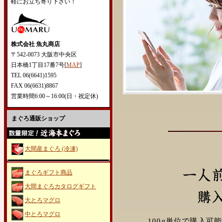
軽にお立ち寄り下さい！
株式会社 魚丸商店
〒542-0073 大阪市中央区
日本橋1丁目17番7号[
MAP
]
TEL 06(6641)1595
FAX 06(6631)8867
営業時間6:00～16:00(日・祝定休)
まぐろ通販ショップ
大間産まぐろ (冷凍)
まぐろギフト商品
大間まぐろカタログギフト
大とろマグロ
中とろマグロ
100g単位で購入可