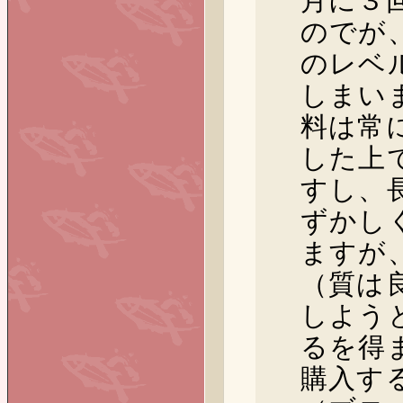
月に３
のでが
のレベ
しまい
料は常
した上
すし、
ずかし
ますが
（質は
しよう
るを得
購入す