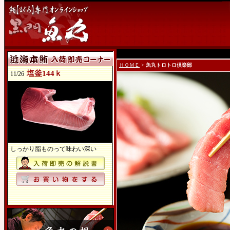
ＨＯＭＥ
>
魚丸トロトロ倶楽部
塩釜144ｋ
11/26
しっかり脂ものって味わい深い