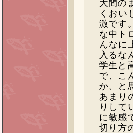
大間の
くおい
激です
な中ト
んなに
入るな
学生と
で、こ
か、と
あまり
りして
に敏感
切り方