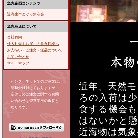
魚丸企画コンテンツ
近海生本まぐろ頒布会
魚丸商店について
会社案内
仕入れ先をお探しの飲食店様へ
お支払い・ご注文・返品について
お問い合わせ
サイトマップ
インターネットでのご注文は,
近年、天然モ
随時受け付けておりますが、
定休日のご注文に関するお問
ろの入荷は少
い合わせは翌営業日の返答と
食する機会も
なります。
はないかと懸
近海物は気象