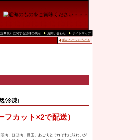
特定商取引に関する法律の表示
お問い合わせ
サイトマップ
前のページにもどる
/冷凍]
ハーフカット×2で配送）
る頭肉、ほほ肉、目玉、あご肉とそれぞれに味わいが