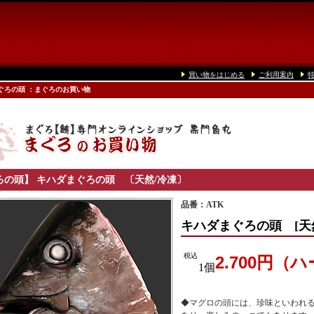
買い物をはじめる
ご利用案内
ぐろの頭 ：まぐろのお買い物
ろの頭】
キハダまぐろの頭 〔天然/冷凍
〕
品番：ATK
キハダまぐろの頭 [天然
税込
2.700円（
1個
◆マグロの頭には、珍味といわれ