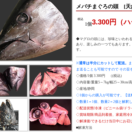
メバチまぐろの頭 [天然
税込
3.300円
1個
◆マグロの頭には、珍味といわれ
あり、楽しみの一つでもあります
す。
※
通常は半分にカットして配送。
ま
ま送ることも可能ですので その旨
◇価格/1個 3.300円 （(税込)
◇内容量/重量5～7kg/幅25～30cm/高
◇産地/静岡
◇1個からの購入が可能です。【送
◇数量1＝1個、数量2＝2個と解釈
◇配送状態/冷凍（ビニール袋/ド
◇賞味期限/商品到着後、家庭用冷凍
◇解凍後/できるだけ当日中にお召
■解凍方法