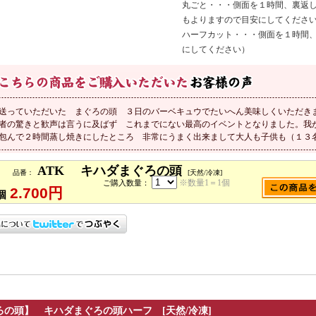
丸ごと・・・側面を１時間、裏返し
もよりますので目安にしてくださ
ハーフカット・・・側面を１時間、
にしてください）
送っていただいた まぐろの頭 ３日のバーベキュウでたいへん美味しくいただき
者の驚きと歓声は言うに及ばず これまでにない最高のイベントとなりました。我
包んで２時間蒸し焼きにしたところ 非常にうまく出来まして大人も子供も（１３
ATK キハダまぐろの頭
品番：
[天然/冷凍]
※数量1＝1個
ご購入数量：
2.700円
個
ろの頭】
キハダまぐろの頭ハーフ [天然/冷凍]