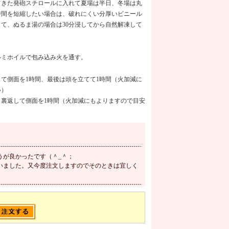
てきた発砲スチロールに入れて夏場は半日、冬場は丸
時間を短縮したい場合は、破れにくい分厚いビニール
て、ぬるま湯の場合は30分浸してから自然解凍して
ルミホイルで包み込み火を通す。
て側面を1時間、最後は頭を立てて1時間（火加減に
い）
裏返して側面を1時間（火加減にもよりますので目安
うが良かったです（＾_＾；
いました。又今度注文しますのでそのときは宜しく