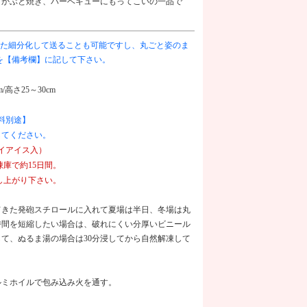
。かぶと焼き、バーベキューにもってこいの一品で
た細分化して送ることも可能ですし、丸ごと姿のま
を【備考欄】に記して下さい。
m/高さ25～30cm
料別途】
してください。
ライアイス入）
庫で約15日間。
し上がり下さい。
てきた発砲スチロールに入れて夏場は半日、冬場は丸
時間を短縮したい場合は、破れにくい分厚いビニール
て、ぬるま湯の場合は30分浸してから自然解凍して
ルミホイルで包み込み火を通す。