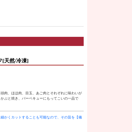
[天然/冷凍]
る頭肉、ほほ肉、目玉、あご肉とそれぞれに味わいが
。かぶと焼き、バーベキューにもってこいの一品で
、細かくカットすることも可能なので、その旨を【備