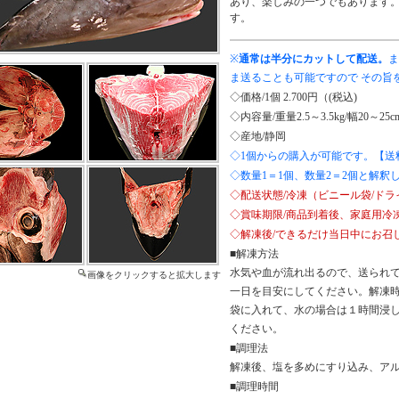
あり、楽しみの一つでもあります
す。
※
通常は半分にカットして配送。
ま
ま送ることも可能ですので その旨
◇価格/1個 2.700円（(税込)
◇内容量/重量2.5～3.5kg/幅20～25c
◇産地/静岡
◇1個からの購入が可能です。【送
◇数量1＝1個、数量2＝2個と解釈
◇配送状態/冷凍（ビニール袋/ド
◇賞味期限/商品到着後、家庭用冷凍
◇解凍後/できるだけ当日中にお召
■解凍方法
水気や血が流れ出るので、送られ
画像をクリックすると拡大します
一日を目安にしてください。解凍
袋に入れて、水の場合は１時間浸し
ください。
■調理法
解凍後、塩を多めにすり込み、ア
■調理時間