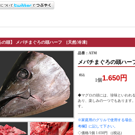
ろの頭】
メバチまぐろの頭ハーフ [天然/冷凍]
品番：ATM
メバチまぐろの頭ハーフ
税込
1.650円
1個
◆マグロの頭には、珍味といわれ
あり、楽しみの一つでもあります
す。
※家庭用のグリルで使用する場合
考欄】に記して下さい。
◇価格/1個 1.650円 （(税込)