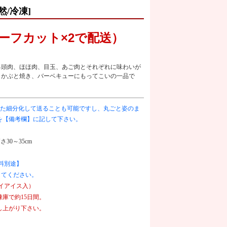
/冷凍]
（ハーフカット×2で配送）
る頭肉、ほほ肉、目玉、あご肉とそれぞれに味わいが
。かぶと焼き、バーベキューにもってこいの一品で
た細分化して送ることも可能ですし、丸ごと姿のま
を【備考欄】に記して下さい。
さ30～35cm
料別途】
してください。
ライアイス入）
庫で約15日間。
し上がり下さい。