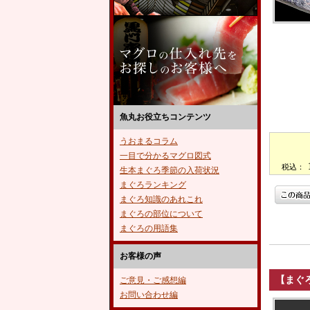
魚丸お役立ちコンテンツ
うおまるコラム
一目で分かるマグロ図式
税込：
生本まぐろ季節の入荷状況
まぐろランキング
まぐろ知識のあれこれ
まぐろの部位について
まぐろの用語集
お客様の声
【まぐ
ご意見・ご感想編
お問い合わせ編