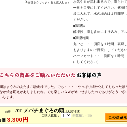
水気や血が流れ出るので、送られ
画像をクリックすると拡大します
一日を目安にしてください。解凍
袋に入れて、水の場合は１時間浸し
ください。
■調理法
解凍後、塩を多めにすり込み、ア
■調理時間
丸ごと・・・側面を１時間、裏返し
もよりますので目安にしてくださ
ハーフカット・・・側面を１時間、
にしてください）
間はまぐろのあたまご馳走様でした。でも・・・・やっぱり細分化してもらったほ
なか焼き応えがありましたね。でも楽しいＧＷが過ごせましたのでありがとうござ
いします。
AT メバチまぐろの頭
品番：
[天然/冷凍]
※数量1＝1個
ご購入数量：
3.300円
1個