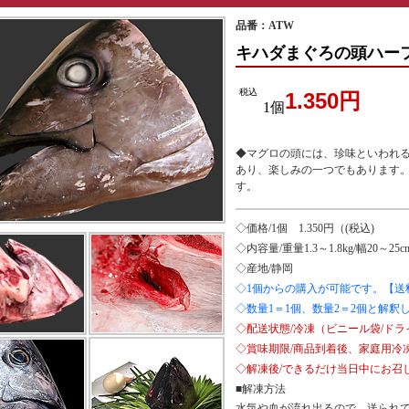
品番：ATW
キハダまぐろの頭ハーフ
税込
1.350円
1個
◆マグロの頭には、珍味といわれ
あり、楽しみの一つでもあります
す。
◇価格/1個 1.350円（(税込)
◇内容量/重量1.3～1.8kg/幅20～25c
◇産地/静岡
◇1個からの購入が可能です。【送
◇数量1＝1個、数量2＝2個と解釈
◇配送状態/冷凍（ビニール袋/ド
◇賞味期限/商品到着後、家庭用冷凍
◇解凍後/できるだけ当日中にお召
■解凍方法
水気や血が流れ出るので、送られ