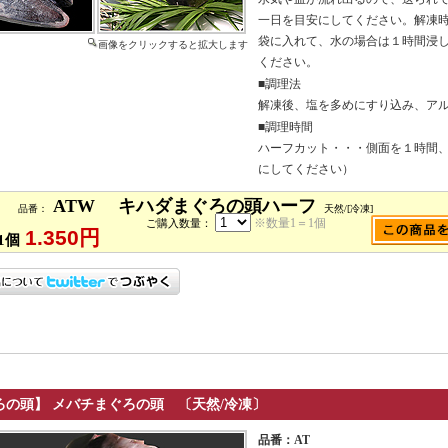
一日を目安にしてください。解凍
袋に入れて、水の場合は１時間浸し
画像をクリックすると拡大します
ください。
■調理法
解凍後、塩を多めにすり込み、ア
■調理時間
ハーフカット・・・側面を１時間、
にしてください）
ATW キハダまぐろの頭ハーフ
品番：
天然/[冷凍]
※数量1＝1個
ご購入数量：
1.350円
1個
ろの頭】
メバチまぐろの頭 〔天然/冷凍〕
品番：AT