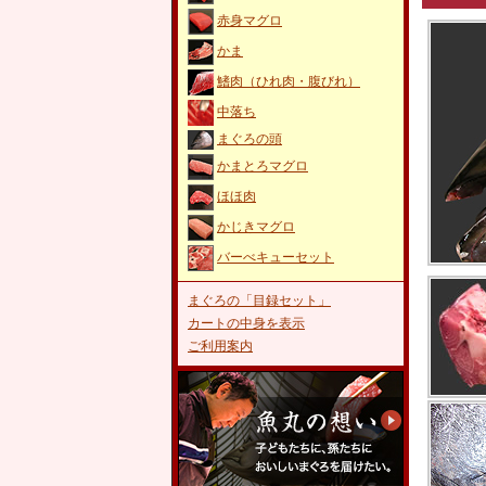
赤身マグロ
かま
鰭肉（ひれ肉・腹びれ）
中落ち
まぐろの頭
かまとろマグロ
ほほ肉
かじきマグロ
バーべキューセット
まぐろの「目録セット」
カートの中身を表示
ご利用案内