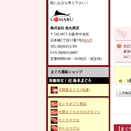
軽にお立ち寄り下さい！
株式会社 魚丸商店
〒542-0073 大阪市中央区
日本橋1丁目17番7号[
MAP
]
先日
TEL 06(6641)1595
参加
FAX 06(6631)8867
ルに
営業時間6:00～16:00(日・祝定休)
まぐろ通販ショップ
1
税：
大間産まぐろ (冷凍)
まぐろギフト商品
大間まぐろカタログギフト
大とろマグロ
中とろマグロ
【まぐ