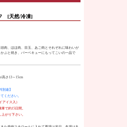
 [天然/冷凍]
る頭肉、ほほ肉、目玉、あご肉とそれぞれに味わいが
。かぶと焼き、バーベキューにもってこいの一品で
m/高さ13～15cm
料別途】
してください。
ライアイス入）
庫で約15日間。
し上がり下さい。
てきた発砲スチロールに入れて夏場は半日、冬場は丸