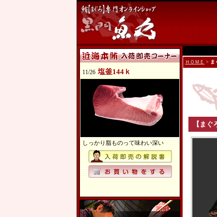
ＨＯＭＥ
>
ま
塩釜144ｋ
11/26
【まぐ
しっかり脂ものって味わい深い