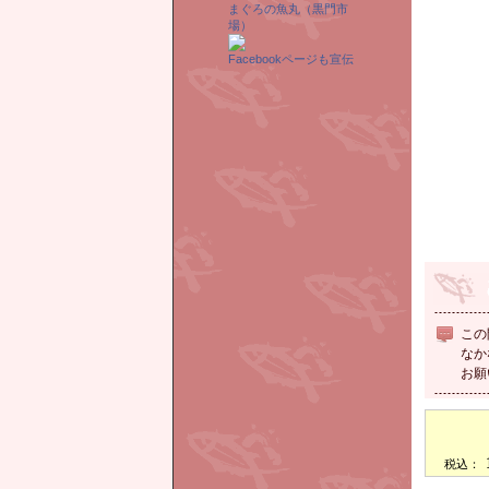
まぐろの魚丸（黒門市
場）
Facebookページも宣伝
この
なか
お願
税込：