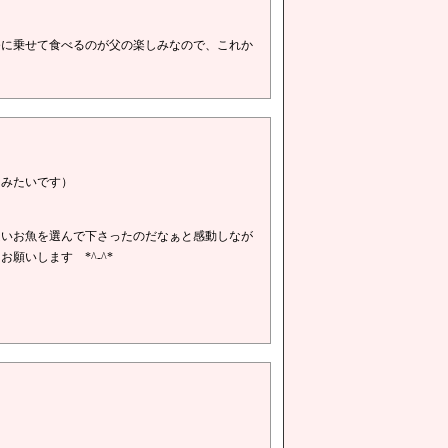
ゆに乗せて食べるのが父の楽しみなので、これか
たみたいです）
良いお魚を選んで下さったのだなぁと感動しなが
いします *^-^*