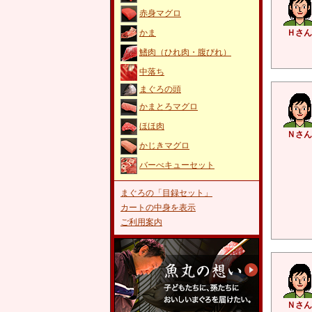
赤身マグロ
かま
Ｈさん
鰭肉（ひれ肉・腹びれ）
中落ち
まぐろの頭
かまとろマグロ
ほほ肉
Ｎさん
かじきマグロ
バーべキューセット
まぐろの「目録セット」
カートの中身を表示
ご利用案内
Ｎさん