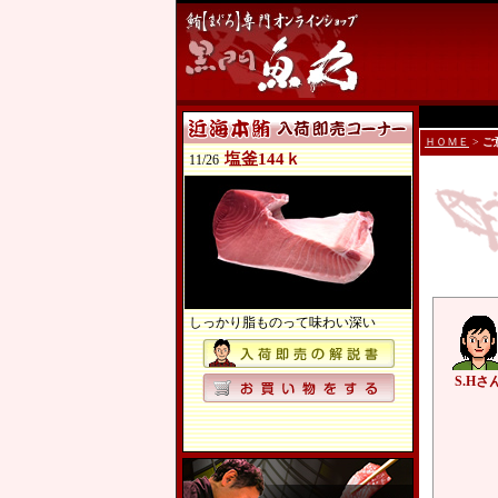
ＨＯＭＥ
>
ご
塩釜144ｋ
11/26
しっかり脂ものって味わい深い
S.Hさ