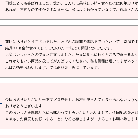
両親にとても喜ばれました。父が、こんなに美味しい鮪を食べたのは何年ぶり
あれが、本鮪なのですか？すみません。私はよくわかっていなくて。丸山さん
前回はありがとうございました。わざわざ謝罪の電話までいただいて、恐縮で
結局300ｇ全部食べてしまったので、一塊でも問題なかったです。
大変おいしかったのでまた注文しました。たまに食べに行くところで食べるよ
これからもいい商品を扱ってがんばってください。私も業種は違いますがネッ
ればご指導お願いします。では商品楽しみにしています。
今回お送りいただいた生本マグロ赤身も、お寿司屋さんでも食べられないよう
ありがとうございます。
このおいしさを親戚たちにも味わってもらいたいと思いまして、今回配送をお
今後もまた何度もお願いすることになると存じますが、よろしくお願い致しま