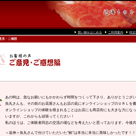
買い物をはじめる
ご利用案内
特定
意見・ご感想
あの時は、急なお願いにもかかわらず時間をつくって下さり、ありがとうござ
魚丸さんも、その前のお花屋さんもお店の庇にオンラインショップのＵＲＬを
ん
オンラインショップの体験を積まれることはお店にも商店街にも大きな力にな
いますが、これからも頑張ってください！
私のほうは、ご体験者同志の交流の場などを考えたいと思っております。今後
＜追伸＞魚丸さんで分けていただいた“鮪”は本当に本当に美味しかったです！！