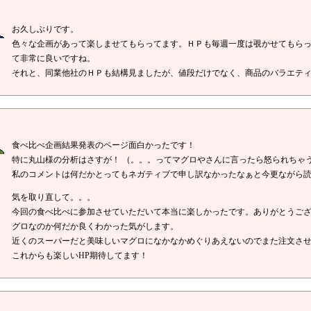
お久しぶりです。
色々な企画があって楽しませてもらってます。ＨＰも毎週一度は覗かせてもら
て非常に良いですね。
それと、同業他社のＨＰも結構見ましたが、値段だけでなく、商品のバラエテ
食べ比べ企画結果発表のページ面白かったです！
特に丸山様の分析はさすが！ （。。。ってマグロやさんに言ったら怒られちゃ
私のコメントは何だかとってもネガティブで申し訳なかったなぁと今更ながら
気を取り直して。。。
今回の食べ比べに参加させていただいて本当に楽しかったです。ありがとうご
グロなのか何だか良くわかった気がします。
近くのスーパーだと美味しいマグロになかなかめぐりあえないのでまた注文さ
これからも楽しいHP期待してます！