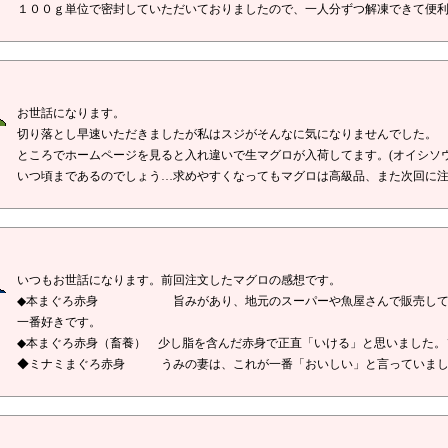
１００ｇ単位で密封していただいておりましたので、一人分ずつ解凍できて便
お世話になります。
切り落とし早速いただきましたが私はスジがそんなに気になりませんでした。
ところでホームページを見ると入れ違いで生マグロが入荷してます。(オイシソウ
いつ頃まであるのでしょう…求めやすくなってもマグロは高級品、また次回に
いつもお世話になります。前回注文したマグロの感想です。
◆本まぐろ赤身 旨みがあり、地元のスーパーや魚屋さんで販売してい
一番好きです。
◆本まぐろ赤身（畜養）
少し脂を含んだ赤身で正直「いける」と思いました。
◆ミナミまぐろ赤身
うみの妻は、これが一番「おいしい」と言っていました