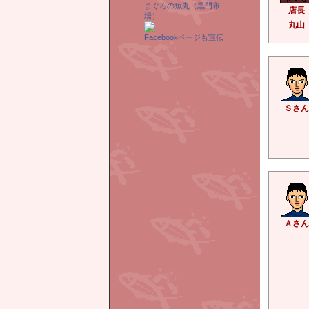
まぐろの魚丸（黒門市
店長
場）
丸山
Facebookページも宣伝
Ｓさん
Ａさん