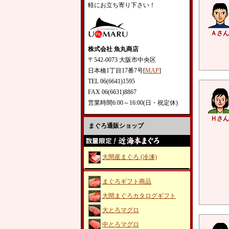
軽にお立ち寄り下さい！
Ａさん
株式会社 魚丸商店
〒542-0073 大阪市中央区
日本橋1丁目17番7号[
MAP
]
TEL 06(6641)1595
FAX 06(6631)8867
営業時間6:00～16:00(日・祝定休)
Ｈさん
まぐろ通販ショップ
大間産まぐろ (冷凍)
まぐろギフト商品
大間まぐろカタログギフト
大とろマグロ
中とろマグロ