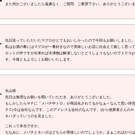
また何かございましたら遠慮なく、ご質問、ご要望下さい。ありがとうござい
先日送っていただいたマグロがとてもおいしかったので今回もお願いしました
私はお酒の肴にはマグロが一番好きなので美味しいお店に出会えて嬉しく思っ
カットの件ですが出来れば冷凍物は解凍しないとどうしようもないので１００g
す。今後ともよろしくお願いいたします。
丸山様
先日は無理なお願いを聞いていただき、ありがとうございました。
もしかしたらＨＰに「メバチ中トロ」が商品化されてるかなぁ～なんて思い拝見
ＰＣ(今は会社なんです。このアドレスも会社のなんです。)から他業者さんの
キハダっていうのを見ました。
これって本当ですか。
ちなみに、メバチとキハダはどちらが美味しいのでしょうか。まぁこればかり