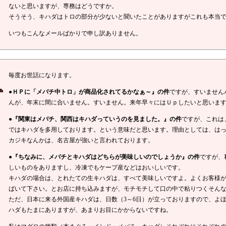
ないと思いますが、専務はどうですか。
そうそう、キハダはトロの部分が少ないと聞いたことがありますがこれも本当
いつもこんなメールばかりで申し訳ありません。
毎度お世話になります。
●ＨＰに「メバチ中トロ」が商品化されてるかなぁ～』の件
ですが、すいません
んが、年末に間に合いません。すいません。来年早々にはＵｐしたいと思いま
●『関東はメバチ、関西はキハダっていうのを見ました。』の件
ですが、これは
ではキハダを多用しております。という意味だと思います。理由としては、は
カジキなんかは、名古屋が強いと言われております。
●『ちなみに、メバチとキハダはどちらが美味しいのでしょうか』の件
ですが、
しいものをありますし、冷凍でもケープ産などはおいしいです。
キハダの場合は、とれたての生キハダは、すべて美味しいですよ。よくお客様が
ばいて下さい。とお店に持ち込みますが、モチモチして口の中で粘りつくそん
ただ、日本に来る外国産キハダは、日数（3～6日）が立っておりますので、よ
ハダもたまにありますが、あまりお目にかからないですね。