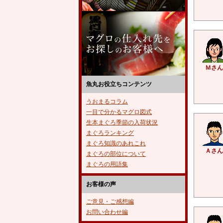
Ｍさん
魚丸お役立ちコンテンツ
うおまるコラム
一目で分かるマグロ図式
生本まぐろ季節の入荷状況
まぐろランキング
まぐろ知識のあれこれ
Ａさん
まぐろの部位について
まぐろの用語集
お客様の声
ご意見・ご感想編
お問い合わせ編