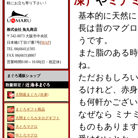
凍）
や
ミナ
軽にお立ち寄り下さい！
基本的に天然に
長は昔のマグロ
株式会社 魚丸商店
〒542-0073 大阪市中央区
うです。
日本橋1丁目17番7号[
MAP
]
TEL 06(6641)1595
また脂のある時
FAX 06(6631)8867
営業時間6:00～16:00(日・祝定休)
ね。
ただおもしろ
まぐろ通販ショップ
るけれど、赤身
大間産まぐろ (冷凍)
も何軒かござい
まぐろギフト商品
なぜなら ミナ
大間まぐろカタログギフト
ものもあります
大とろマグロ
中とろマグロ