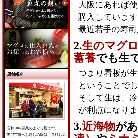
大阪にあれば使
購入しています
最近若手の寿司
2.
生のマグ
蓄養
でも生
つまり看板が生
店舗紹介
ということで
そして生は、冷
が利点になりま
3.
近海物
があ
昭和10年開業のまぐろ屋です。
黒門市場へお越しの節は、是非お気