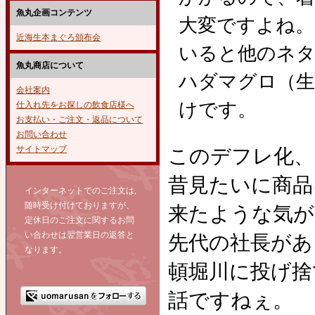
魚丸企画コンテンツ
大変ですよね。
近海生本まぐろ頒布会
いると他のネタ
魚丸商店について
ハダマグロ（生
会社案内
けです。
仕入れ先をお探しの飲食店様へ
お支払い・ご注文・返品について
お問い合わせ
サイトマップ
このデフレ化、
昔見たいに商品
インターネットでのご注文は,
随時受け付けておりますが、
来たような気が
定休日のご注文に関するお問
い合わせは翌営業日の返答と
先代の社長があ
なります。
頓堀川に投げ捨
話ですねぇ。