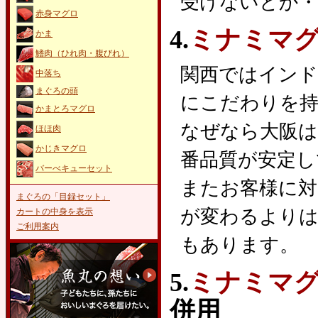
受けないとか・
赤身マグロ
4.
ミナミマ
かま
鰭肉（ひれ肉・腹びれ）
関西ではイン
中落ち
まぐろの頭
にこだわりを
かまとろマグロ
なぜなら大阪は
ほほ肉
かじきマグロ
番品質が安定し
バーべキューセット
またお客様に対
まぐろの「目録セット」
が変わるよりは
カートの中身を表示
ご利用案内
もあります。
5.
ミナミマ
併用