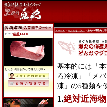
ＨＯＭＥ
>
うおまるコラム
>
魚丸の得意先の寿
塩釜144ｋ
11/26
基本的には「本
しっかり脂ものって味わい深い
ろ冷凍」「メバ
凍」の5種類を
1.
絶対近海物