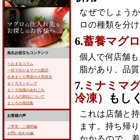
なぜでしょうか
ロの種類を分
6.
蓄養マグロ
魚丸お役立ちコンテンツ
個人で何店舗も
うおまるコラム
脂があり、品質
一目で分かるマグロ図式
生本まぐろ季節の入荷状況
7.
ミナミマ
まぐろランキング
まぐろ知識のあれこれ
冷凍）
もし
まぐろの部位について
まぐろの用語集
これは店舗と持
お客様の声
ます。持ち帰り
ご意見・ご感想編
お問い合わせ編
かかるので、着