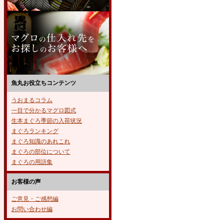
魚丸お役立ちコンテンツ
うおまるコラム
一目で分かるマグロ図式
生本まぐろ季節の入荷状況
まぐろランキング
まぐろ知識のあれこれ
まぐろの部位について
まぐろの用語集
お客様の声
ご意見・ご感想編
お問い合わせ編