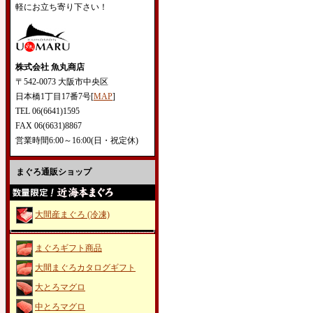
軽にお立ち寄り下さい！
株式会社 魚丸商店
〒542-0073 大阪市中央区
日本橋1丁目17番7号[
MAP
]
TEL 06(6641)1595
FAX 06(6631)8867
営業時間6:00～16:00(日・祝定休)
まぐろ通販ショップ
大間産まぐろ (冷凍)
まぐろギフト商品
大間まぐろカタログギフト
大とろマグロ
中とろマグロ