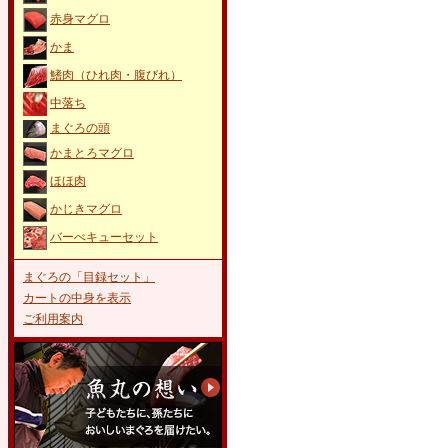
赤身マグロ
かま
鰭肉（ひれ肉・腹びれ）
中落ち
まぐろの頭
かまとろマグロ
ほほ肉
かじきマグロ
バーべキューセット
まぐろの「目録セット」
カートの中身を表示
ご利用案内