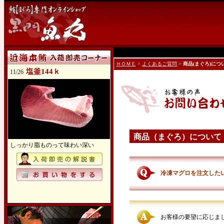
ＨＯＭＥ
>
よくあるご質問
>
商品(まぐろ)につ
塩釜144ｋ
11/26
商品（まぐろ）について
しっかり脂ものって味わい深い
冷凍マグロを注文した
お客様の要望に応じまし