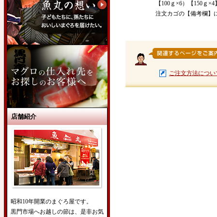
【100ｇ×6）【150ｇ
注文カゴの【備考欄】に
ご注文方法につい
店舗紹介
昭和10年開業のまぐろ屋です。
黒門市場へお越しの節は、是非お気