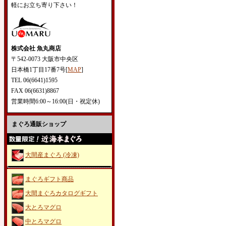
軽にお立ち寄り下さい！
株式会社 魚丸商店
〒542-0073 大阪市中央区
日本橋1丁目17番7号[
MAP
]
TEL 06(6641)1595
FAX 06(6631)8867
営業時間6:00～16:00(日・祝定休)
まぐろ通販ショップ
大間産まぐろ (冷凍)
まぐろギフト商品
大間まぐろカタログギフト
大とろマグロ
中とろマグロ