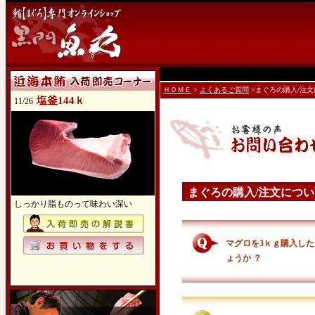
ＨＯＭＥ
>
よくあるご質問
>まぐろの購入/注
塩釜144ｋ
11/26
まぐろの購入/注文につい
しっかり脂ものって味わい深い
マグロを3ｋｇ購入した
ょうか ？