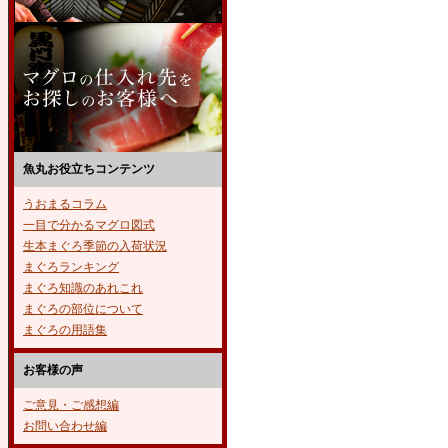
魚丸お役立ちコンテンツ
うおまるコラム
一目で分かるマグロ図式
生本まぐろ季節の入荷状況
まぐろランキング
まぐろ知識のあれこれ
まぐろの部位について
まぐろの用語集
お客様の声
ご意見・ご感想編
お問い合わせ編