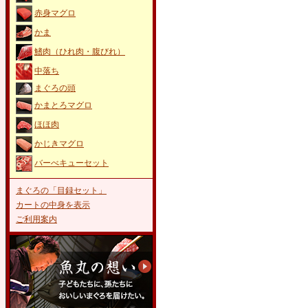
赤身マグロ
かま
鰭肉（ひれ肉・腹びれ）
中落ち
まぐろの頭
かまとろマグロ
ほほ肉
かじきマグロ
バーべキューセット
まぐろの「目録セット」
カートの中身を表示
ご利用案内