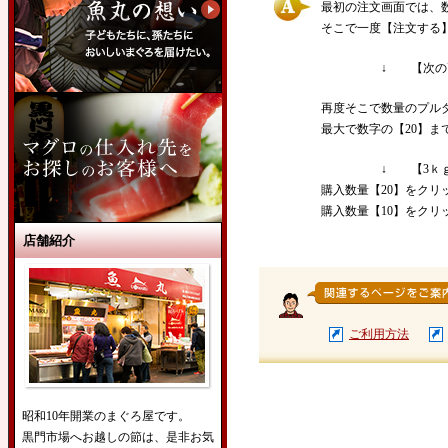
最初の注文画面では、
そこで一度【注文する
↓ 【次の画
再度そこで数量のプル
最大で数字の【20】
↓ 【3ｋｇ
購入数量【20】をク
購入数量【10】をクリッ
店舗紹介
ご利用方法
昭和10年開業のまぐろ屋です。
黒門市場へお越しの節は、是非お気