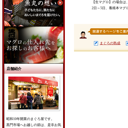
【生マグロ】の場合は
2日～5日、養殖本マ
まぐろの熟成
店舗紹介
昭和10年開業のまぐろ屋です。
黒門市場へお越しの節は、是非お気