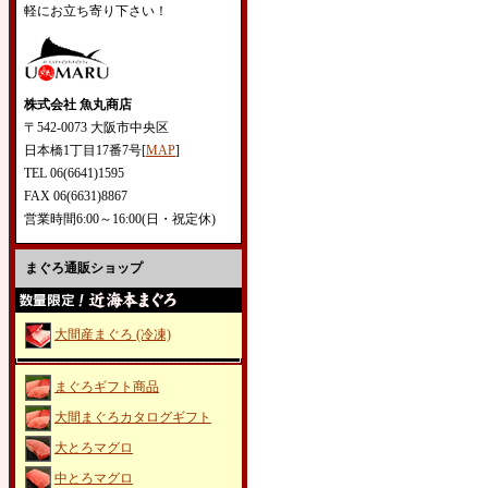
軽にお立ち寄り下さい！
株式会社 魚丸商店
〒542-0073 大阪市中央区
日本橋1丁目17番7号[
MAP
]
TEL 06(6641)1595
FAX 06(6631)8867
営業時間6:00～16:00(日・祝定休)
まぐろ通販ショップ
大間産まぐろ (冷凍)
まぐろギフト商品
大間まぐろカタログギフト
大とろマグロ
中とろマグロ