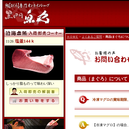
ＨＯＭＥ
>
よくあるご質問
>
商品(まぐろ)につ
塩釜144ｋ
11/26
商品（まぐろ）について
しっかり脂ものって味わい深い
冷凍マグロの賞味期限
【冷凍マグロ】の場合