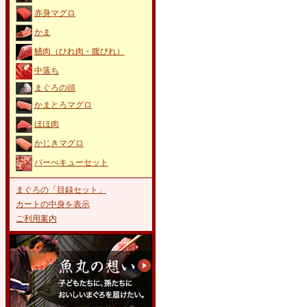
赤身マグロ
かま
鰭肉（ひれ肉・腹びれ）
中落ち
まぐろの頭
かまとろマグロ
ほほ肉
かじきマグロ
バーべキューセット
まぐろの「目録セット」
カートの中身を表示
ご利用案内