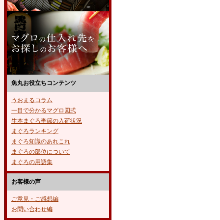
魚丸お役立ちコンテンツ
うおまるコラム
一目で分かるマグロ図式
生本まぐろ季節の入荷状況
まぐろランキング
まぐろ知識のあれこれ
まぐろの部位について
まぐろの用語集
お客様の声
ご意見・ご感想編
お問い合わせ編